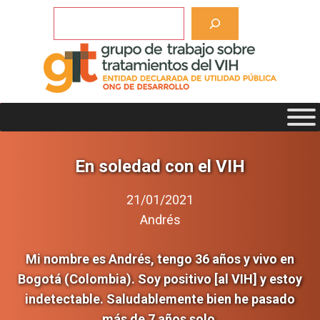
Saltar
Buscar
al
contenido
En soledad con el VIH
21/01/2021
Andrés
Mi nombre es Andrés, tengo 36 años y vivo en
Bogotá (Colombia). Soy positivo [al VIH] y estoy
indetectable. Saludablemente bien he pasado
más de 7 años solo.