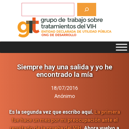
Saltar
Buscar
al
contenido
Siempre hay una salida y yo he
encontrado la mía
18/07/2016
Anónimo
Es la segunda vez que escribo aquí.
La primera
fue hace un mes por mi preocupación ante el
resultado de la prueba del VIH
. Ahora vuelvo a