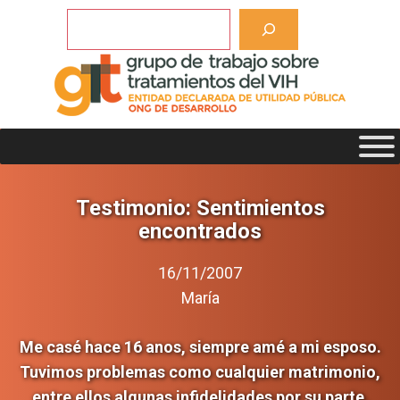
Saltar
Buscar
al
contenido
Testimonio: Sentimientos
encontrados
16/11/2007
María
Me casé hace 16 anos, siempre amé a mi esposo.
Tuvimos problemas como cualquier matrimonio,
entre ellos algunas infidelidades por su parte,