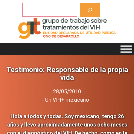
Saltar
Buscar
al
contenido
Testimonio: Responsable de la propia
vida
28/05/2010
Un VIH+ mexicano
Hola a todos y todas. Soy mexicano, tengo 26
años y llevo aproximadamente unos ocho meses
con el diagnóstico del VIH. De hecho, como en la