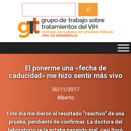
Saltar
Buscar
al
contenido
El ponerme una «fecha de
caducidad» me hizo sentir más vivo
30/11/2017
Alberto
Este día me dieron el resultado “reactivo” de una
prueba, pendiente de confirmar. La doctora del
laboratorio se la estaba pasando mal, casi lloró