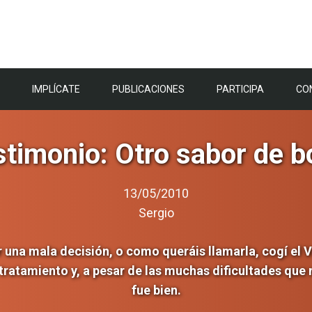
IMPLÍCATE
PUBLICACIONES
PARTICIPA
CO
stimonio: Otro sabor de b
13/05/2010
Sergio
r una mala decisión, o como queráis llamarla, cogí el V
 tratamiento y, a pesar de las muchas dificultades que
fue bien.