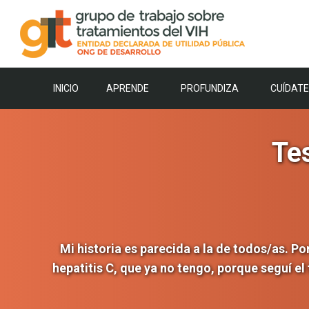
Saltar
al
contenido
INICIO
APRENDE
PROFUNDIZA
CUÍDATE
Te
Mi historia es parecida a la de todos/as. Po
hepatitis C, que ya no tengo, porque seguí el