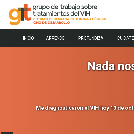
Saltar
al
contenido
INICIO
APRENDE
PROFUNDIZA
CUÍDATE
Nada nos
Me diagnosticaron el VIH hoy 13 de oct