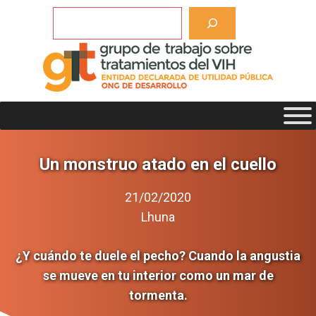
Saltar
Buscar
al
contenido
Un monstruo atado en el cuello
21/02/2020
Lhuna
¿Y cuándo te duele el pecho? Cuando la angustia
se mueve en tu interior como un mar de
tormenta.