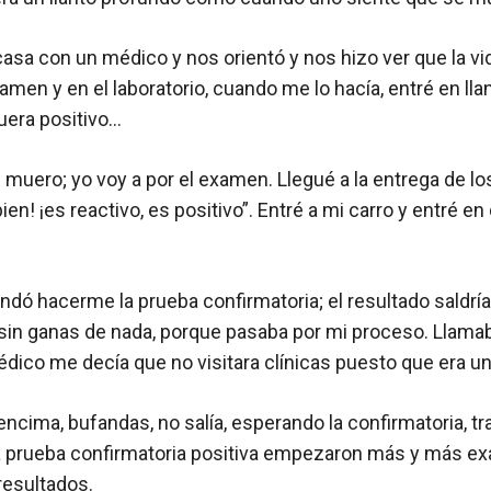
casa con un médico y nos orientó y nos hizo ver que la v
amen y en el laboratorio, cuando me lo hacía, entré en ll
fuera positivo…
muero; yo voy a por el examen. Llegué a la entrega de los 
bien! ¡es reactivo, es positivo”. Entré a mi carro y entré
andó hacerme la prueba confirmatoria; el resultado saldr
o sin ganas de nada, porque pasaba por mi proceso. Llama
édico me decía que no visitara clínicas puesto que era un
cima, bufandas, no salía, esperando la confirmatoria, tra
 la prueba confirmatoria positiva empezaron más y más e
resultados.