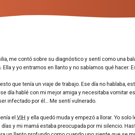
familia, me contó sobre su diagnóstico y sentí como una b
. Ella y yo entramos en llanto y no sabíamos qué hacer. Es
sto que tenía un viaje de trabajo. Ese día no hablaba, e
Ese día hablé con mi mejor amiga y necesitaba vomitar es
ser infectado por él… Me sentí vulnerado.
enía el
VIH
y ella quedó muda y empezó a llorar. Yo solo l
 días y mi mamá estaba preocupada por mi silencio. Hasta
, era un llanto profundo como cuando uno siente que se m