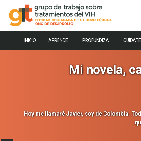
Saltar
al
contenido
INICIO
APRENDE
PROFUNDIZA
CUÍDATE
Mi novela, c
Hoy me llamaré Javier, soy de Colombia. Tod
qu