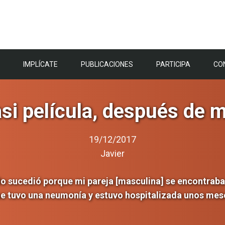
IMPLÍCATE
PUBLICACIONES
PARTICIPA
CO
asi película, después de m
19/12/2017
Javier
o sucedió porque mi pareja [masculina] se encontraba
e tuvo una neumonía y estuvo hospitalizada unos mes