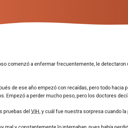
so comenzó a enfermar frecuentemente, le detectaron 
pués de ese año empezó con recaídas, pero todo hacia pa
os. Empezó a perder mucho peso, pero los doctores decí
as pruebas del
VIH
, y cuál fue nuestra sorpresa cuando la 
y mal y constantemente lo internaban, pues había perd