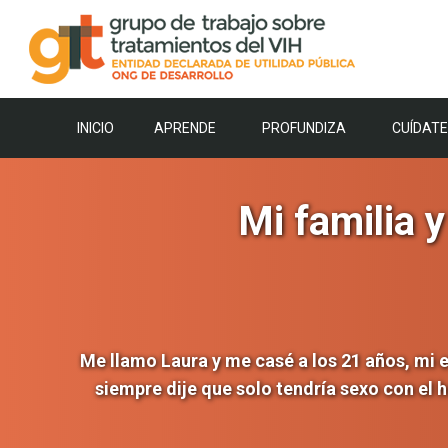
Saltar
al
contenido
INICIO
APRENDE
PROFUNDIZA
CUÍDATE
Mi familia 
Me llamo Laura y me casé a los 21 años, mi 
siempre dije que solo tendría sexo con el