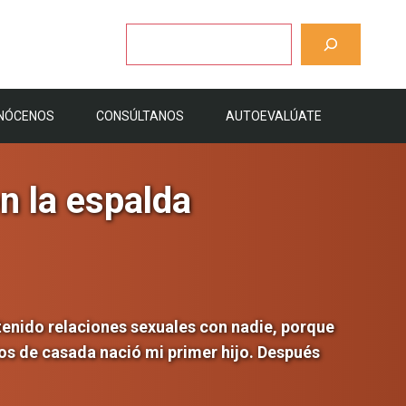
Buscar
NÓCENOS
CONSÚLTANOS
AUTOEVALÚATE
n la espalda
tenido relaciones sexuales con nadie, porque
os de casada nació mi primer hijo. Después