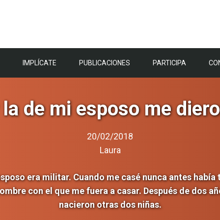
IMPLÍCATE
PUBLICACIONES
PARTICIPA
CO
y la de mi esposo me diero
20/02/2018
Laura
esposo era militar. Cuando me casé nunca antes había 
 hombre con el que me fuera a casar. Después de dos añ
nacieron otras dos niñas.