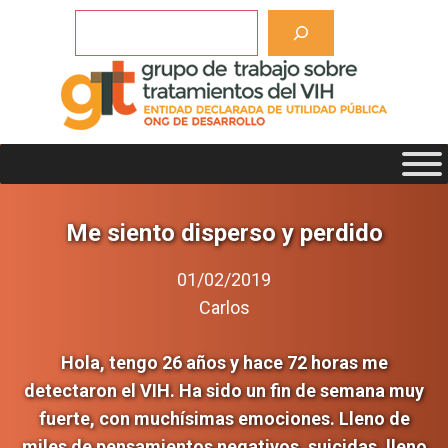
Saltar
Buscar
al
contenido
Me siento disperso y perdido
01/02/2019
Carlos
Hola, tengo 26 años y hace 72 horas me
detectaron el VIH. Ha sido un fin de semana muy
fuerte, con muchísimas emociones. Lleno de
miles de pensamientos negativos, suicidas, lleno