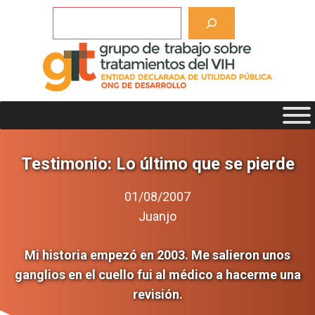
Saltar
Buscar
al
contenido
Testimonio: Lo último que se pierde
01/08/2007
Juanjo
Mi historia empezó en 2003. Me salieron unos
ganglios en el cuello fui al médico a hacerme una
revisión.