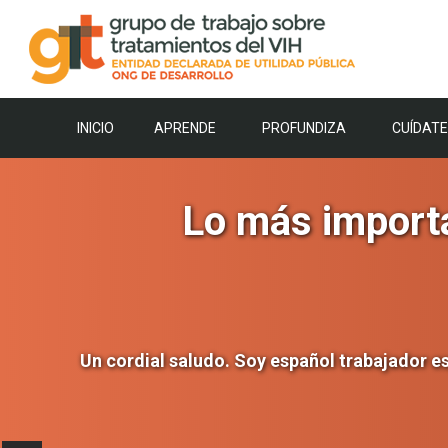
Saltar
al
contenido
INICIO
APRENDE
PROFUNDIZA
CUÍDATE
Lo más import
Un cordial saludo. Soy español trabajador esp