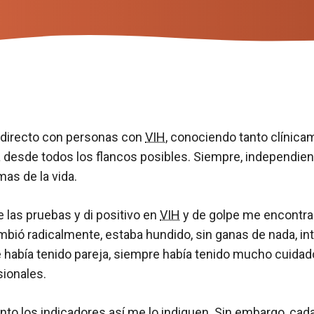
 directo con personas con
VIH
, conociendo tanto clínic
 desde todos los flancos posibles. Siempre, independie
as de la vida.
 las pruebas y di positivo en
VIH
y de golpe me encontrab
ambió radicalmente, estaba hundido, sin ganas de nada, i
 había tenido pareja, siempre había tenido mucho cuidado
sionales.
nto los indicadores así me lo indiquen. Sin embargo, cad