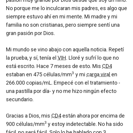
No porque me lo inculcaran mis padres, es algo que
siempre estuvo ahí en mi mente. Mi madre y mi
familia no son cristianas, pero siempre sentí una
gran pasión por Dios.
Mi mundo se vino abajo con aquella noticia. Repetí
la prueba, y sí, tenía el
VIH
. Lloré y sufrí lo que no
está escrito. Hace 7 meses de esto. Mis
CD4
3
estaban en 475 células/mm
y mi
carga viral
en
266.000 copias/mL. Empecé con el tratamiento -
una pastilla por día- y no me hizo ningún efecto
secundario.
Gracias a Dios, mis
CD4
están ahora por encima de
3
900 células/mm
y estoy indetectable. No ha sido
fácil, no será fácil. Solo lo he hablado con 3