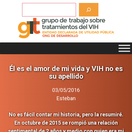
Saltar
Buscar
al
contenido
Él es el amor de mi vida y VIH no es
su apellido
03/05/2016
Esteban
No es fácil contar mi historia, pero la resumiré.
En octubre de 2015 se rompió una relación
sentimental de 2 años y medio con quien era mi