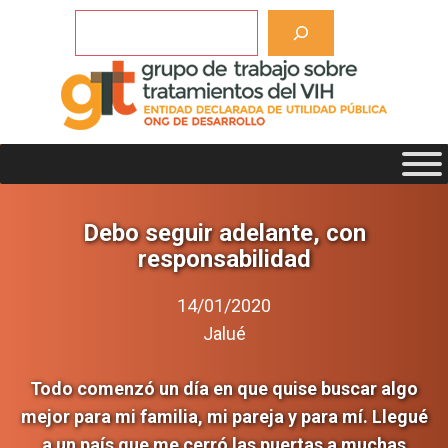
Saltar
Buscar
al
contenido
Debo seguir adelante, con
responsabilidad
14/01/2020
Jalué
Todo comenzó un día en que quise buscar algo
mejor para mi familia, mi pareja y para mí. Llegué
a un país que me cerró las puertas a muchas