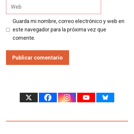
Web
Guarda mi nombre, correo electrónico y web en
este navegador para la próxima vez que
comente.