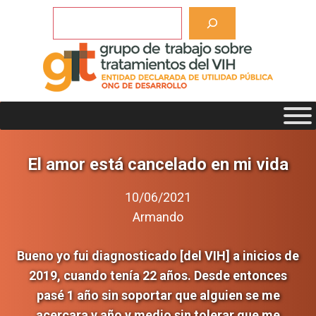
Saltar
Buscar
al
contenido
El amor está cancelado en mi vida
10/06/2021
Armando
Bueno yo fui diagnosticado [del VIH] a inicios de
2019, cuando tenía 22 años. Desde entonces
pasé 1 año sin soportar que alguien se me
acercara y año y medio sin tolerar que me