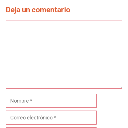
Deja un comentario
Comentario
Nombre
Correo
electrónico