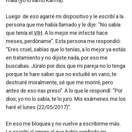
mala (yo lo llamo Karma).
Luego de eso agarré mi dispositivo y le escribí a la
persona que me había llamado y le dije: “No sabía
que tenía el
VIH
. A lo mejor me infecté hace
meses, perdóname”. Esta persona me respondió:
“Eres cruel, sabías que lo tenías, a lo mejor ya estás
en tratamiento y no dijiste nada, por eso me
buscabas. Júralo por dios que mi pareja no lo tenga
porque te hare saber que no estudié en vano, te
destruiré moralmente, sé que me moriré, pero
antes de eso iras preso”. A lo que le respondí: “Por
dios, yo no lo sabía, te lo juro. Mis exámenes me los
haré el lunes (22/05/2017)”.
En eso me bloquea y no vuelve a escribirme más.
Le escribí al amigo al que había confiado mi