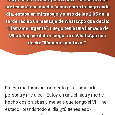
me levanté con mucho ánimo como lo hago cada
día, estaba en mi trabajo y a eso de las 2:05 de la
tarde recibo un mensaje de WhatsApp que decía:
“Llámame urgente”. Luego tenía una llamada de
WhatsApp perdida y luego otro WhatsApp que
decía: “llámame, por favor”.
En eso me tomo un momento para llamar a la
persona y me dice: “Estoy en una clínica y me he
hecho dos pruebas y me sale que tengo el
VIH
, he
estado llorando todo el día, ¿tú tienes eso?