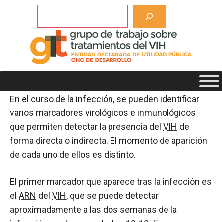
Saltar
Buscar
al
contenido
¿Qué detectan las
pruebas del VIH?
En el curso de la infección, se pueden identificar
varios marcadores virológicos e inmunológicos
que permiten detectar la presencia del
VIH
de
forma directa o indirecta. El momento de aparición
de cada uno de ellos es distinto.
El primer marcador que aparece tras la infección es
el
ARN
del
VIH
, que se puede detectar
aproximadamente a las dos semanas de la