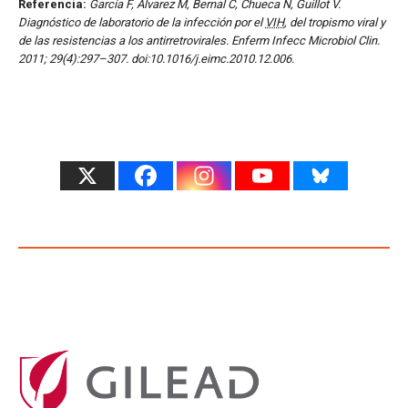
Referencia:
García F, Álvarez M, Bernal C, Chueca N, Guillot V.
Diagnóstico de laboratorio de la infección por el
VIH
, del tropismo viral y
de las resistencias a los antirretrovirales. Enferm Infecc Microbiol Clin.
2011; 29(4):297–307. doi:10.1016/j.eimc.2010.12.006.