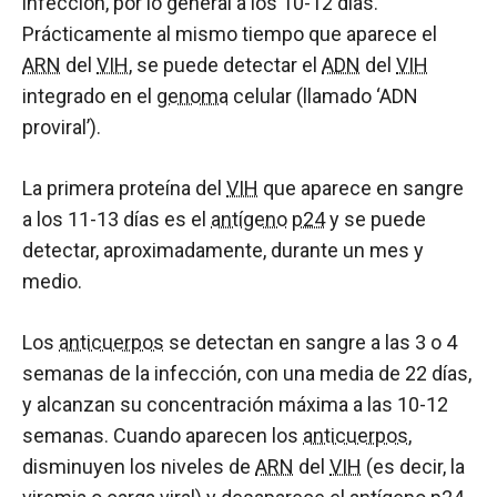
infección, por lo general a los 10-12 días.
Prácticamente al mismo tiempo que aparece el
ARN
del
VIH
, se puede detectar el
ADN
del
VIH
integrado en el
genoma
celular (llamado ‘ADN
proviral’).
La primera proteína del
VIH
que aparece en sangre
a los 11-13 días es el
antígeno
p24
y se puede
detectar, aproximadamente, durante un mes y
medio.
Los
anticuerpos
se detectan en sangre a las 3 o 4
semanas de la infección, con una media de 22 días,
y alcanzan su concentración máxima a las 10-12
semanas. Cuando aparecen los
anticuerpos
,
disminuyen los niveles de
ARN
del
VIH
(es decir, la