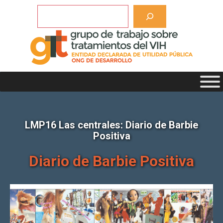
Saltar
Buscar
al
contenido
LMP16 Las centrales: Diario de Barbie
Positiva
Diario de Barbie Positiva