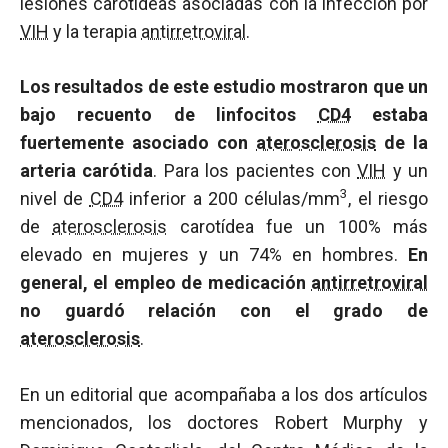
lesiones carotídeas asociadas con la infección por
VIH
y la terapia
antirretroviral
.
Los resultados de este estudio mostraron que un
bajo recuento de linfocitos
CD4
estaba
fuertemente asociado con
aterosclerosis
de la
arteria carótida
. Para los pacientes con
VIH
y un
3
nivel de
CD4
inferior a 200 células/mm
, el riesgo
de
aterosclerosis
carotídea fue un 100% más
elevado en mujeres y un 74% en hombres.
En
general, el empleo de medicación
antirretroviral
no guardó relación con el grado de
aterosclerosis
.
En un editorial que acompañaba a los dos artículos
mencionados, los doctores Robert Murphy y