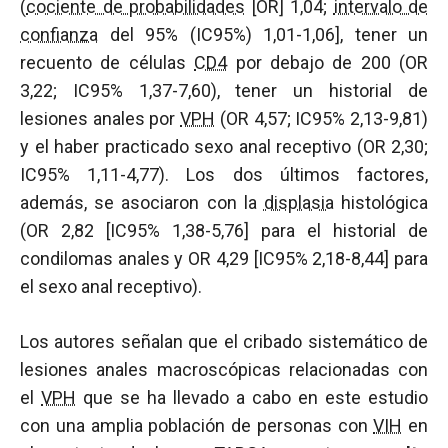
(
cociente de probabilidades
[OR] 1,04;
intervalo de
confianza
del 95% (IC95%) 1,01-1,06], tener un
recuento de células
CD4
por debajo de 200 (OR
3,22; IC95% 1,37-7,60), tener un historial de
lesiones anales por
VPH
(OR 4,57; IC95% 2,13-9,81)
y el haber practicado sexo anal receptivo (OR 2,30;
IC95% 1,11-4,77). Los dos últimos factores,
además, se asociaron con la
displasia
histológica
(OR 2,82 [IC95% 1,38-5,76] para el historial de
condilomas anales y OR 4,29 [IC95% 2,18-8,44] para
el sexo anal receptivo).
Los autores señalan que el cribado sistemático de
lesiones anales macroscópicas relacionadas con
el
VPH
que se ha llevado a cabo en este estudio
con una amplia población de personas con
VIH
en