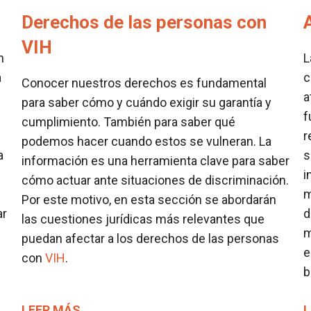
Derechos de las personas con
VIH
n
L
a
c
Conocer nuestros derechos es fundamental
a
para saber cómo y cuándo exigir su garantía y
f
cumplimiento. También para saber qué
r
podemos hacer cuando estos se vulneran. La
a
s
información es una herramienta clave para saber
i
cómo actuar ante situaciones de discriminación.
m
Por este motivo, en esta sección se abordarán
ar
d
las cuestiones jurídicas más relevantes que
m
puedan afectar a los derechos de las personas
e
con
VIH
.
b
LEER MÁS
L